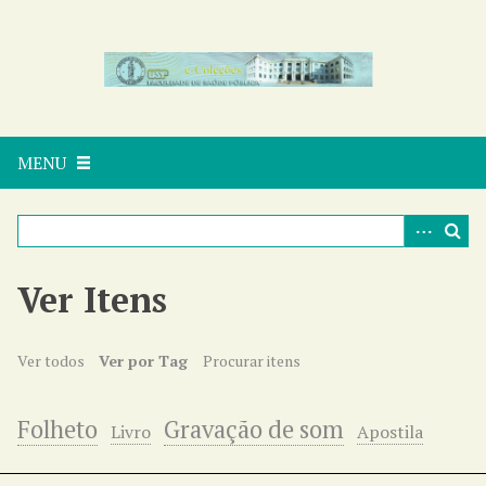
P
u
l
a
r
p
MENU
a
r
a
o
c
Ver Itens
o
n
t
Ver todos
Ver por Tag
Procurar itens
e
ú
Folheto
Gravação de som
d
Livro
Apostila
o
p