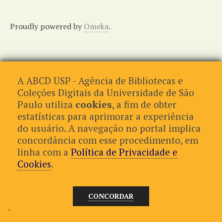
r
i
Proudly powered by
Omeka
.
n
c
i
p
A ABCD USP - Agência de Bibliotecas e
a
Coleções Digitais da Universidade de São
l
Paulo utiliza
cookies
, a fim de obter
estatísticas para aprimorar a experiência
do usuário. A navegação no portal implica
concordância com esse procedimento, em
linha com a
Política de Privacidade e
Cookies
.
CONCORDAR
"