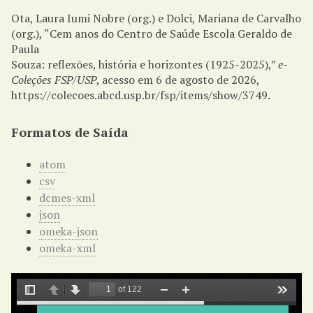
Ota, Laura Iumi Nobre (org.) e Dolci, Mariana de Carvalho
(org.), “Cem anos do Centro de Saúde Escola Geraldo de
Paula
Souza: reflexões, história e horizontes (1925-2025),”
e-
Coleções FSP/USP
, acesso em 6 de agosto de 2026,
https://colecoes.abcd.usp.br/fsp/items/show/3749
.
Formatos de Saída
atom
csv
dcmes-xml
json
omeka-json
omeka-xml