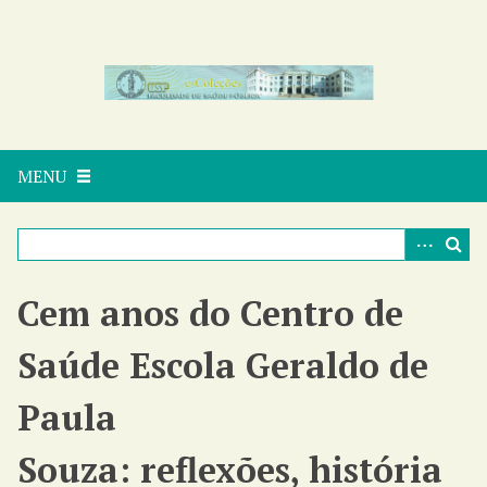
P
u
l
a
r
p
a
MENU
r
a
o
c
o
n
Cem anos do Centro de
t
e
Saúde Escola Geraldo de
ú
d
Paula
o
p
Souza: reflexões, história
r