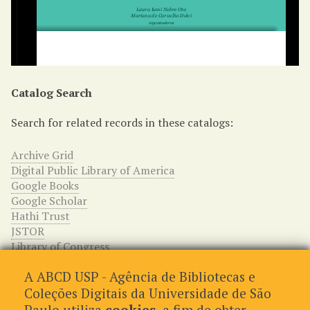
Catalog Search
Search for related records in these catalogs:
Archive Grid
Digital Public Library of America
Google Books
Google Scholar
Hathi Trust
JSTOR
Library of Congress
WorldCat
A ABCD USP - Agência de Bibliotecas e
Relações entre os itens
Coleções Digitais da Universidade de São
Paulo utiliza
cookies
, a fim de obter