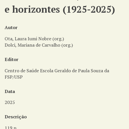
i
e horizontes (1925-2025)
n
c
i
p
Autor
a
Ota, Laura Iumi Nobre (org.)
l
Dolci, Mariana de Carvalho (org.)
Editor
Centro de Saúde Escola Geraldo de Paula Souza da
FSP/USP
Data
2025
Descrição
119 p.