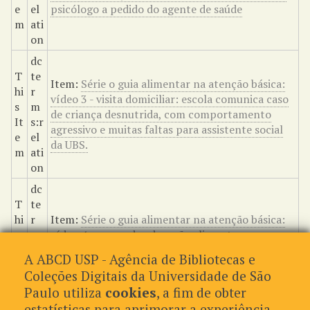
e
el
psicólogo a pedido do agente de saúde
m
ati
on
dc
T
te
Item:
Série o guia alimentar na atenção básica:
hi
r
vídeo 3 - visita domiciliar: escola comunica caso
s
m
de criança desnutrida, com comportamento
It
s:r
agressivo e muitas faltas para assistente social
e
el
da UBS.
m
ati
on
dc
T
te
hi
r
Item:
Série o guia alimentar na atenção básica:
s
m
vídeo 4 - grupo de educação alimentar
It
s:r
nutricional: nutricionistas e usuários da Atenção
A ABCD USP - Agência de Bibliotecas e
e
el
Básica discutem sobre alimentação saudável
Coleções Digitais da Universidade de São
m
ati
Paulo utiliza
cookies
, a fim de obter
on
estatísticas para aprimorar a experiência