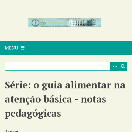
P
u
l
a
r
p
a
MENU
r
a
o
c
o
n
Série: o guia alimentar na
t
e
atenção básica - notas
ú
d
pedagógicas
o
p
r
Autor