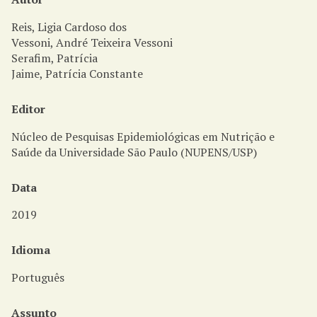
i
n
Reis, Ligia Cardoso dos
c
Vessoni, André Teixeira Vessoni
i
Serafim, Patrícia
p
Jaime, Patrícia Constante
a
l
Editor
Núcleo de Pesquisas Epidemiológicas em Nutrição e
Saúde da Universidade São Paulo (NUPENS/USP)
Data
2019
Idioma
Português
Assunto