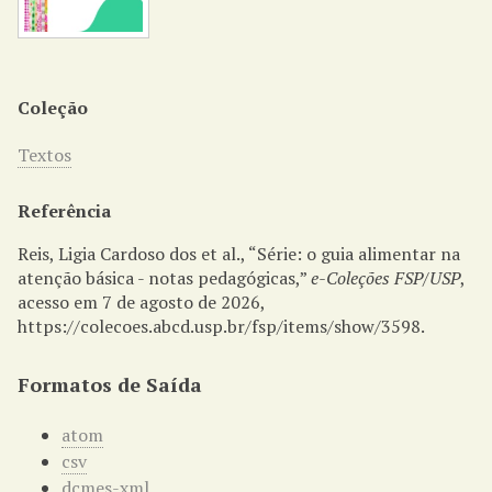
Coleção
Textos
Referência
Reis, Ligia Cardoso dos et al., “Série: o guia alimentar na
atenção básica - notas pedagógicas,”
e-Coleções FSP/USP
,
acesso em 7 de agosto de 2026,
https://colecoes.abcd.usp.br/fsp/items/show/3598
.
Formatos de Saída
atom
csv
dcmes-xml