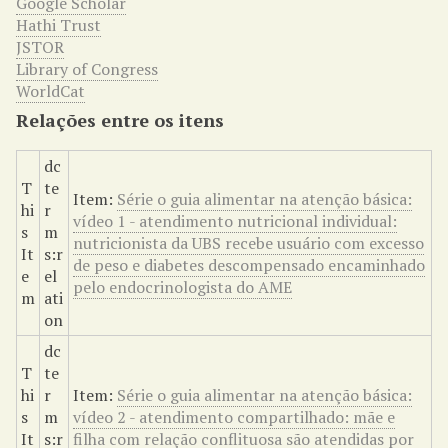
Google Scholar
Hathi Trust
JSTOR
Library of Congress
WorldCat
Relações entre os itens
dc
T
te
Item:
Série o guia alimentar na atenção básica:
hi
r
vídeo 1 - atendimento nutricional individual:
s
m
nutricionista da UBS recebe usuário com excesso
It
s:r
de peso e diabetes descompensado encaminhado
e
el
pelo endocrinologista do AME
m
ati
on
dc
T
te
hi
r
Item:
Série o guia alimentar na atenção básica:
s
m
vídeo 2 - atendimento compartilhado: mãe e
It
s:r
filha com relação conflituosa são atendidas por