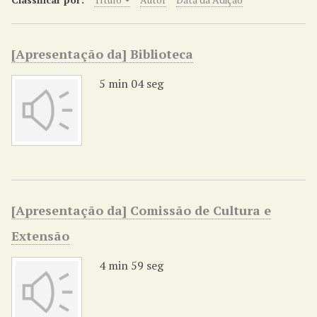
r
i
n
[Apresentação da] Biblioteca
c
i
5 min 04 seg
p
a
l
[Apresentação da] Comissão de Cultura e
Extensão
4 min 59 seg