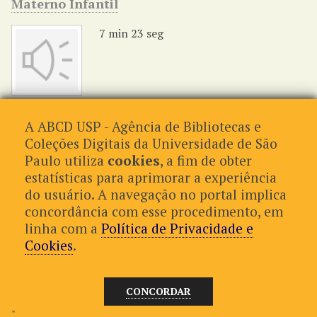
Materno Infantil
7 min 23 seg
A ABCD USP - Agência de Bibliotecas e
Coleções Digitais da Universidade de São
de 68
Paulo utiliza
cookies
, a fim de obter
estatísticas para aprimorar a experiência
Formatos de Saída
do usuário. A navegação no portal implica
concordância com esse procedimento, em
atom
,
csv
,
dcmes-xml
,
json
,
omeka-json
,
omeka-xml
,
rss2
linha com a
Política de Privacidade e
Cookies
.
Proudly powered by
Omeka
.
CONCORDAR
"