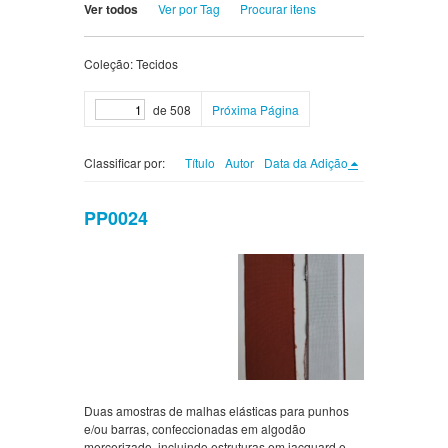
Ver todos
Ver por Tag
Procurar itens
Coleção: Tecidos
de 508
Próxima Página
Classificar por:
Título
Autor
Data da Adição
PP0024
Duas amostras de malhas elásticas para punhos
e/ou barras, confeccionadas em algodão
mercerizado, incluindo estruturas em jacquard e