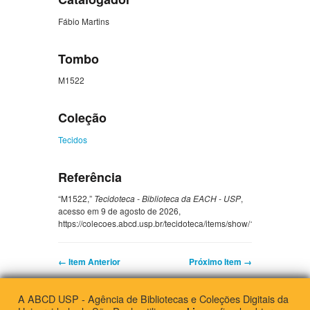
Fábio Martins
Tombo
M1522
Coleção
Tecidos
Referência
“M1522,”
Tecidoteca - Biblioteca da EACH - USP
,
acesso em 9 de agosto de 2026,
https://colecoes.abcd.usp.br/tecidoteca/items/show/10968
.
← Item Anterior
Próximo Item →
A ABCD USP - Agência de Bibliotecas e Coleções Digitais da