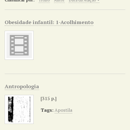
r
i
n
Obesidade infantil: 1-Acolhimento
c
i
p
a
l
Antropologia
[315 p.]
Tags:
Apostila