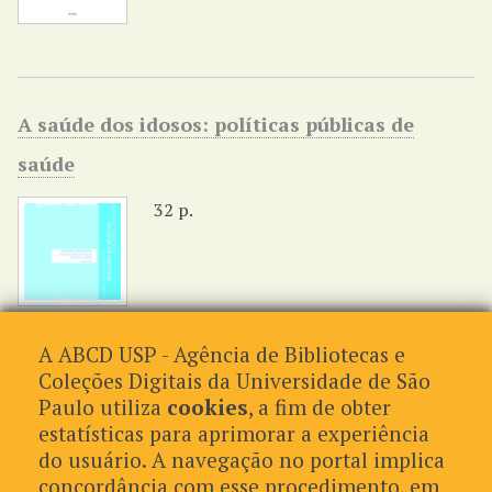
A saúde dos idosos: políticas públicas de
saúde
32 p.
A ABCD USP - Agência de Bibliotecas e
Coleções Digitais da Universidade de São
de 68
Paulo utiliza
cookies
, a fim de obter
estatísticas para aprimorar a experiência
Formatos de Saída
do usuário. A navegação no portal implica
concordância com esse procedimento, em