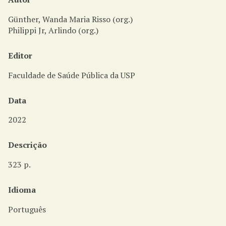
i
n
Günther, Wanda Maria Risso (org.)
c
Philippi Jr, Arlindo (org.)
i
p
Editor
a
l
Faculdade de Saúde Pública da USP
Data
2022
Descrição
323 p.
Idioma
Português