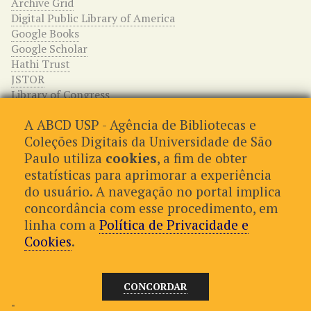
Archive Grid
Digital Public Library of America
Google Books
Google Scholar
Hathi Trust
JSTOR
Library of Congress
WorldCat
A ABCD USP - Agência de Bibliotecas e
Relações entre os itens
Coleções Digitais da Universidade de São
Paulo utiliza
cookies
, a fim de obter
This item has no relations.
estatísticas para aprimorar a experiência
do usuário. A navegação no portal implica
concordância com esse procedimento, em
← Item Anterior
Próximo Item →
linha com a
Política de Privacidade e
Cookies
.
Proudly powered by
Omeka
.
CONCORDAR
"