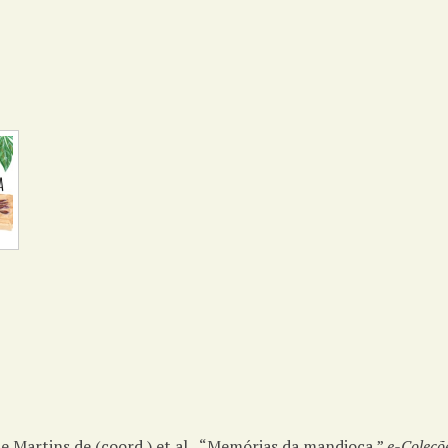
ne Martins de (coord.) et al., “Memórias da mandioca,”
e-Coleçõ