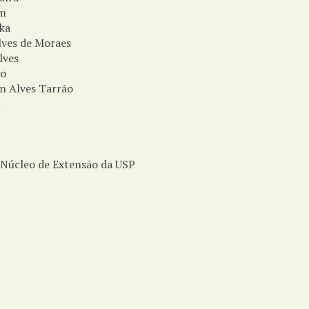
im
ka
lves de Moraes
lves
no
n Alves Tarrão
a
 Núcleo de Extensão da USP