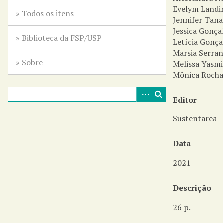
i
Evelym Land
n
Todos os itens
Jennifer Tana
c
Jessica Gonça
i
Biblioteca da FSP/USP
Letícia Gonça
p
Marsia Serra
a
Sobre
Melissa Yasmi
l
Mônica Roch
Editor
Sustentarea -
Data
2021
Descrição
26 p.