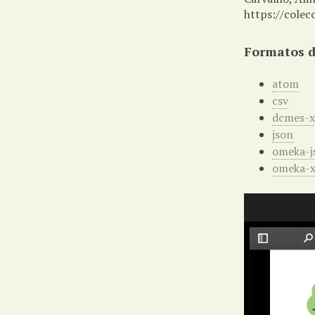
https://colec
Formatos d
atom
csv
dcmes-
json
omeka-j
omeka-