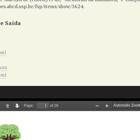
oes.abcd.usp.br/fsp/items/show/3624
.
e Saída
xml
son
xml