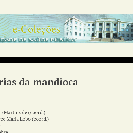
ias da mandioca
ne Martins de (coord.)
rce Maria Lobo (coord.)
s
ahra