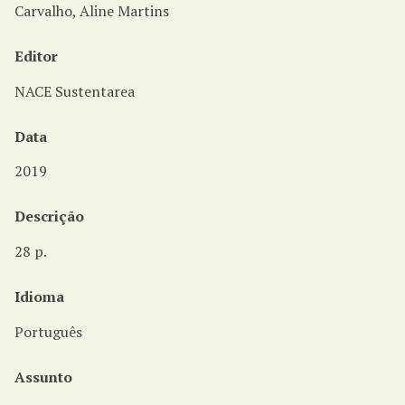
i
Carvalho, Aline Martins
n
c
Editor
i
p
NACE Sustentarea
a
l
Data
2019
Descrição
28 p.
Idioma
Português
Assunto