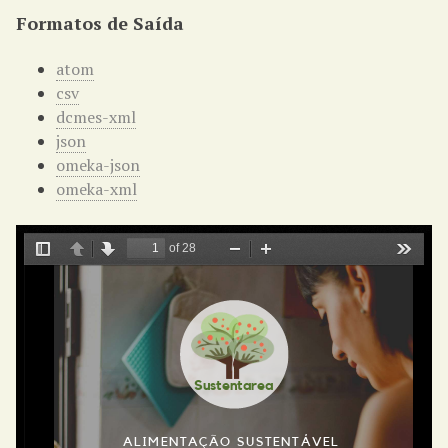
Formatos de Saída
atom
csv
dcmes-xml
json
omeka-json
omeka-xml