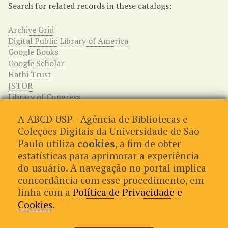
Search for related records in these catalogs:
Archive Grid
Digital Public Library of America
Google Books
Google Scholar
Hathi Trust
JSTOR
Library of Congress
WorldCat
A ABCD USP - Agência de Bibliotecas e
Relações entre os itens
Coleções Digitais da Universidade de São
Paulo utiliza
cookies
, a fim de obter
This item has no relations.
estatísticas para aprimorar a experiência
do usuário. A navegação no portal implica
concordância com esse procedimento, em
← Item Anterior
Próximo Item →
linha com a
Política de Privacidade e
Cookies
.