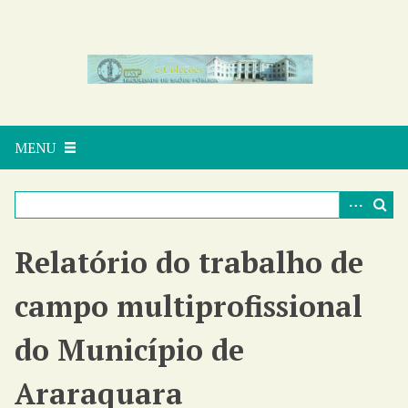
P
u
l
a
r
p
a
MENU
r
a
o
c
o
n
Relatório do trabalho de
t
e
campo multiprofissional
ú
d
do Município de
o
p
Araraquara
r