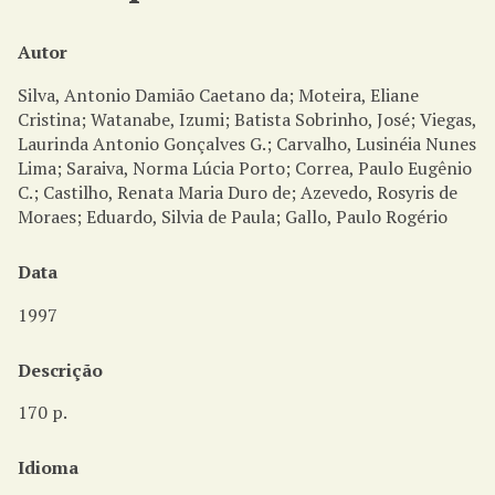
i
n
c
Autor
i
Silva, Antonio Damião Caetano da; Moteira, Eliane
p
Cristina; Watanabe, Izumi; Batista Sobrinho, José; Viegas,
a
Laurinda Antonio Gonçalves G.; Carvalho, Lusinéia Nunes
l
Lima; Saraiva, Norma Lúcia Porto; Correa, Paulo Eugênio
C.; Castilho, Renata Maria Duro de; Azevedo, Rosyris de
Moraes; Eduardo, Silvia de Paula; Gallo, Paulo Rogério
Data
1997
Descrição
170 p.
Idioma