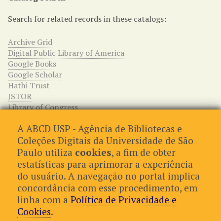
Search for related records in these catalogs:
Archive Grid
Digital Public Library of America
Google Books
Google Scholar
Hathi Trust
JSTOR
Library of Congress
WorldCat
A ABCD USP - Agência de Bibliotecas e
Relações entre os itens
Coleções Digitais da Universidade de São
Paulo utiliza
cookies
, a fim de obter
This item has no relations.
estatísticas para aprimorar a experiência
do usuário. A navegação no portal implica
concordância com esse procedimento, em
← Item Anterior
Próximo Item →
linha com a
Política de Privacidade e
Cookies
.