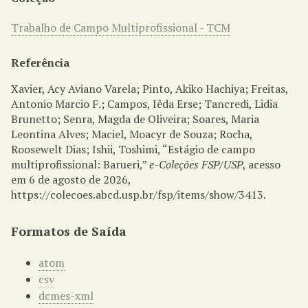
Trabalho de Campo Multiprofissional - TCM
Referência
Xavier, Acy Aviano Varela; Pinto, Akiko Hachiya; Freitas,
Antonio Marcio F.; Campos, Iêda Erse; Tancredi, Lidia
Brunetto; Senra, Magda de Oliveira; Soares, Maria
Leontina Alves; Maciel, Moacyr de Souza; Rocha,
Roosewelt Dias; Ishii, Toshimi, “Estágio de campo
multiprofissional: Barueri,”
e-Coleções FSP/USP
, acesso
em 6 de agosto de 2026,
https://colecoes.abcd.usp.br/fsp/items/show/3413
.
Formatos de Saída
atom
csv
dcmes-xml