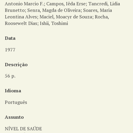
i
Antonio Marcio F.; Campos, Iêda Erse; Tancredi, Lidia
n
Brunetto; Senra, Magda de Oliveira; Soares, Maria
c
Leontina Alves; Maciel, Moacyr de Souza; Rocha,
i
Roosewelt Dias; Ishii, Toshimi
p
a
Data
l
1977
Descrição
56 p.
Idioma
Português
Assunto
NÍVEL DE SAÚDE