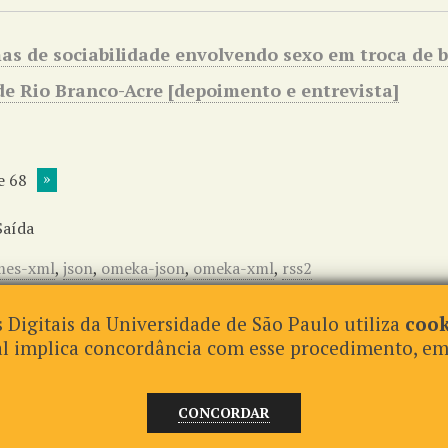
as de sociabilidade envolvendo sexo em troca de b
de Rio Branco-Acre
[depoimento e entrevista]
e 68
Saída
mes-xml
,
json
,
omeka-json
,
omeka-xml
,
rss2
 Digitais da Universidade de São Paulo utiliza
cook
tal implica concordância com esse procedimento, e
CONCORDAR