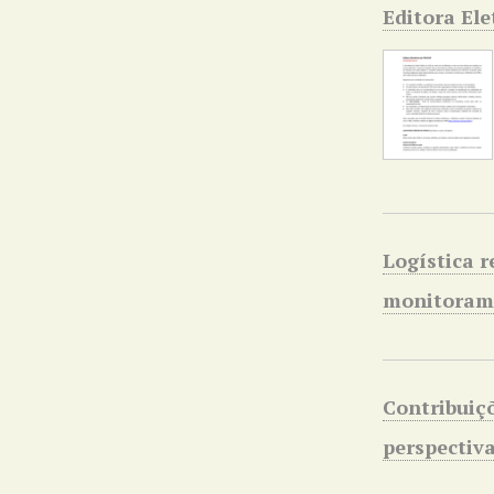
Editora El
Logística r
monitorame
Contribuiç
perspectiv