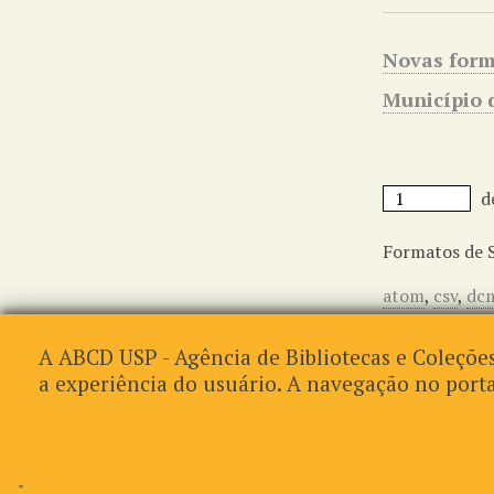
Novas form
Município 
d
Formatos de 
atom
,
csv
,
dc
A ABCD USP - Agência de Bibliotecas e Coleções
a experiência do usuário. A navegação no por
Proudly powered by
Omeka
.
"