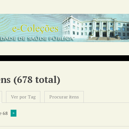
ens (678 total)
Ver por Tag
Procurar itens
e 68