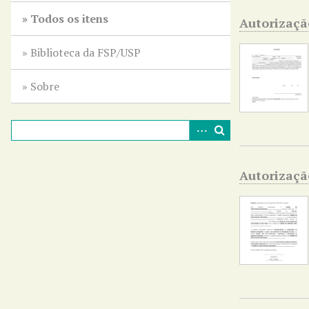
r
Todos os itens
Autorizaçã
i
n
Biblioteca da FSP/USP
c
i
Sobre
p
a
l
Autorização