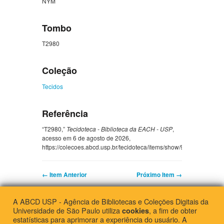
NYM
Tombo
T2980
Coleção
Tecidos
Referência
“T2980,”
Tecidoteca - Biblioteca da EACH - USP
,
acesso em 6 de agosto de 2026,
https://colecoes.abcd.usp.br/tecidoteca/items/show/9897
.
← Item Anterior
Próximo Item →
A ABCD USP - Agência de Bibliotecas e Coleções Digitais da
Universidade de São Paulo utiliza
, a fim de obter
cookies
Escola de Artes, Ciências e Humanidades da Universidade de São Paulo
estatísticas para aprimorar a experiência do usuário. A