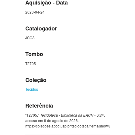
Aquisição - Data
2023-04-24
Catalogador
JSOA
Tombo
T2705
Coleção
Tecidos
Referência
“T2705,”
Tecidoteca - Biblioteca da EACH - USP
,
acesso em 8 de agosto de 2026,
https://colecoes.abcd.usp.br/tecidoteca/items/show/8689
.