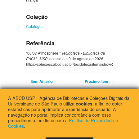
Coleção
Catálogos
Referência
“06/07 Atmosphere,”
Tecidoteca - Biblioteca da
EACH - USP
, acesso em 9 de agosto de 2026,
https://colecoes.abcd.usp.br/tecidoteca/items/show/2773
.
← Item Anterior
Próximo Item →
A ABCD USP - Agência de Bibliotecas e Coleções Digitais da
Universidade de São Paulo utiliza
, a fim de obter
cookies
Escola de Artes, Ciências e Humanidades da Universidade de São Paulo
estatísticas para aprimorar a experiência do usuário. A
navegação no portal implica concordância com esse
procedimento, em linha com a
Política de Privacidade e
Cookies
.