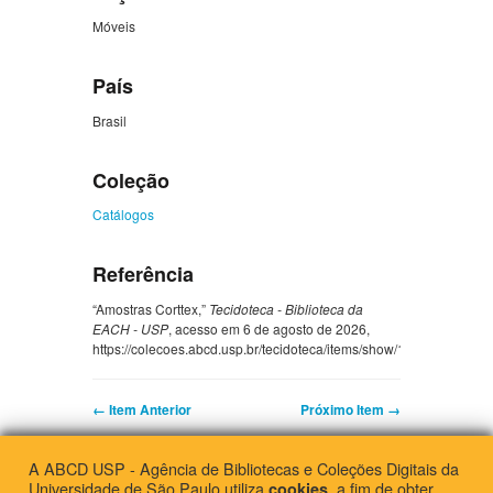
Móveis
País
Brasil
Coleção
Catálogos
Referência
“Amostras Corttex,”
Tecidoteca - Biblioteca da
EACH - USP
, acesso em 6 de agosto de 2026,
https://colecoes.abcd.usp.br/tecidoteca/items/show/11191
.
← Item Anterior
Próximo Item →
A ABCD USP - Agência de Bibliotecas e Coleções Digitais da
Universidade de São Paulo utiliza
, a fim de obter
cookies