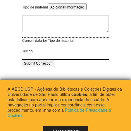
Tipo de material
Adicionar informação
Current data for Tipo de material
Tecido
A ABCD USP - Agência de Bibliotecas e Coleções Digitais da
Universidade de São Paulo utiliza
, a fim de obter
cookies
Escola de Artes, Ciências e Humanidades da Universidade de São Paulo
estatísticas para aprimorar a experiência do usuário. A
navegação no portal implica concordância com esse
procedimento, em linha com a
Política de Privacidade e
Cookies
.