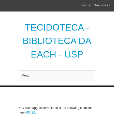
Login
Registrar
TECIDOTECA -
BIBLIOTECA DA
EACH - USP
Menu
You can suggest corrections to the following fields for
item
M0022.