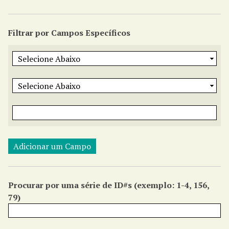
r
i
Filtrar por Campos Específicos
n
c
i
p
a
l
Adicionar um Campo
Procurar por uma série de ID#s (exemplo: 1-4, 156,
79)