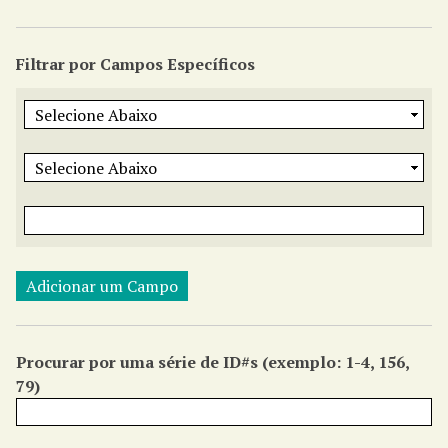
r
i
Filtrar por Campos Específicos
n
c
i
p
a
l
Adicionar um Campo
Procurar por uma série de ID#s (exemplo: 1-4, 156,
79)