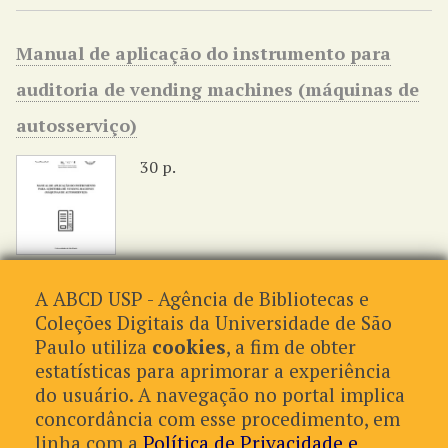
Manual de aplicação do instrumento para
auditoria de vending machines (máquinas de
autosserviço)
30 p.
A ABCD USP - Agência de Bibliotecas e
Coleções Digitais da Universidade de São
de 4
Paulo utiliza
cookies
, a fim de obter
estatísticas para aprimorar a experiência
Formatos de Saída
do usuário. A navegação no portal implica
concordância com esse procedimento, em
atom
,
csv
,
dcmes-xml
,
json
,
omeka-json
,
omeka-xml
,
rss2
linha com a
Política de Privacidade e