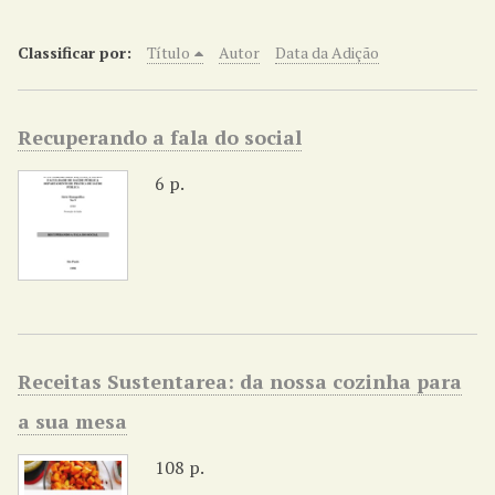
r
i
Classificar por:
Título
Autor
Data da Adição
n
c
i
Recuperando a fala do social
p
a
6 p.
l
Receitas Sustentarea: da nossa cozinha para
a sua mesa
108 p.