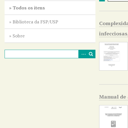
r
Todos os itens
i
n
Biblioteca da FSP/USP
Complexida
c
i
infecciosas
Sobre
p
a
l
Manual de 