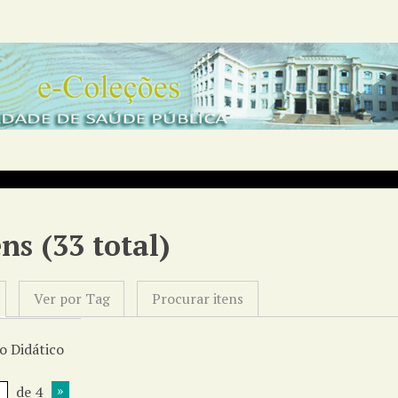
ens (33 total)
Ver por Tag
Procurar itens
o Didático
de 4