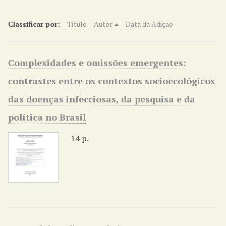
r
i
Classificar por:
Título
Autor
Data da Adição
n
c
i
Complexidades e omissões emergentes:
p
contrastes entre os contextos socioecológicos
a
l
das doenças infecciosas, da pesquisa e da
política no Brasil
14 p.